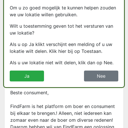
Hoofdsponsoren
Om u zo goed mogelijk te kunnen helpen zouden
we uw lokatie willen gebruiken.
Wilt u toestemming geven tot het versturen van
Jouw logo hier?
uw lokatie?
Neem contact met ons op!
Als u op Ja klikt verschijnt een melding of u uw
lokatie wilt delen. Klik hier bij op Toestaan.
Over FindFarm.nl
Als u uw lokatie niet wilt delen, klik dan op Nee.
Foodtaxi
Ja
Nee
Beste consument,
FindFarm is het platform om boer en consument
bij elkaar te brengen.! Alleen, niet iedereen kan
zomaar even naar de boer om diverse redenen!
Daarom hebben wij van FindFarm een oplossing